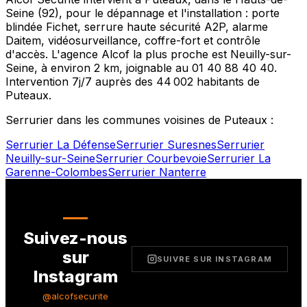
Seine
(
92
), pour le dépannage et l'installation : porte
blindée Fichet, serrure haute sécurité A2P, alarme
Daitem, vidéosurveillance, coffre-fort et contrôle
d'accès. L'agence Alcof la plus proche est
Neuilly-sur-
Seine
, à environ
2
km, joignable au
01 40 88 40 40
.
Intervention 7j/7 auprès des
44 002
habitants de
Puteaux
.
Serrurier dans les communes voisines de
Puteaux
:
Serrurier
La Défense
Serrurier
Suresnes
Serrurier
Neuilly-sur-Seine
Serrurier
Courbevoie
Serrurier
La
Garenne-Colombes
Serrurier
Nanterre
Suivez-nous
sur
SUIVRE SUR INSTAGRAM
Instagram
@alcofsecurite