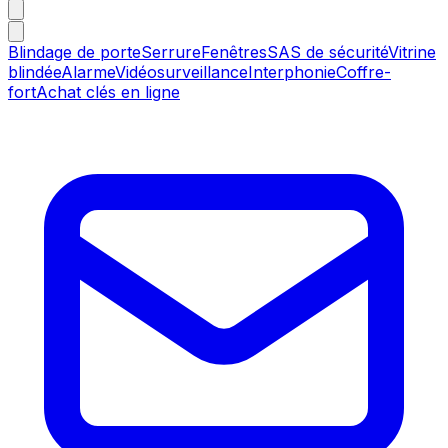
Blindage de porte
Serrure
Fenêtres
SAS de sécurité
Vitrine
blindée
Alarme
Vidéosurveillance
Interphonie
Coffre-
fort
Achat clés en ligne