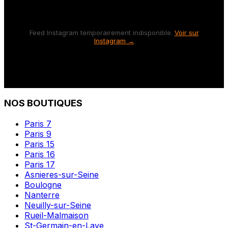
Feed Instagram temporairement indisponible.
Voir sur
Instagram →
NOS BOUTIQUES
Paris 7
Paris 9
Paris 15
Paris 16
Paris 17
Asnieres-sur-Seine
Boulogne
Nanterre
Neuilly-sur-Seine
Rueil-Malmaison
St-Germain-en-Laye