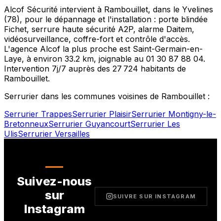
Alcof Sécurité intervient à
Rambouillet
, dans le
Yvelines
(
78
), pour le dépannage et l'installation : porte blindée
Fichet, serrure haute sécurité A2P, alarme Daitem,
vidéosurveillance, coffre-fort et contrôle d'accès.
L'agence Alcof la plus proche est
Saint-Germain-en-
Laye
, à environ
33.2
km, joignable au
01 30 87 88 04
.
Intervention 7j/7 auprès des
27 724
habitants de
Rambouillet
.
Serrurier dans les communes voisines de
Rambouillet
:
Serrurier
Trappes
Serrurier
Plaisir
Serrurier
Montigny-le-
Bretonneux
Serrurier
Guyancourt
Serrurier
Les
Ulis
Serrurier
Versailles
Suivez-nous
sur
SUIVRE SUR INSTAGRAM
Instagram