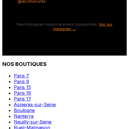
@alcofsecurite
Feed Instagram temporairement indisponible.
Voir sur
Instagram →
NOS BOUTIQUES
Paris 7
Paris 9
Paris 15
Paris 16
Paris 17
Asnieres-sur-Seine
Boulogne
Nanterre
Neuilly-sur-Seine
Rueil-Malmaison