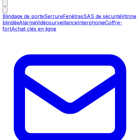
Blindage de porte
Serrure
Fenêtres
SAS de sécurité
Vitrine
blindée
Alarme
Vidéosurveillance
Interphonie
Coffre-
fort
Achat clés en ligne