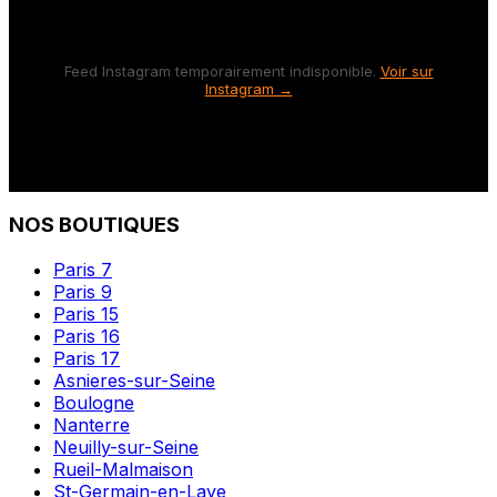
Feed Instagram temporairement indisponible.
Voir sur
Instagram →
NOS BOUTIQUES
Paris 7
Paris 9
Paris 15
Paris 16
Paris 17
Asnieres-sur-Seine
Boulogne
Nanterre
Neuilly-sur-Seine
Rueil-Malmaison
St-Germain-en-Laye