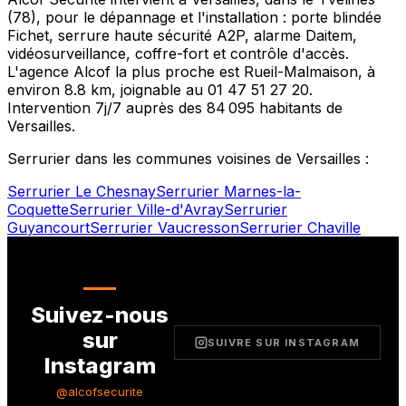
(
78
), pour le dépannage et l'installation : porte blindée
Fichet, serrure haute sécurité A2P, alarme Daitem,
vidéosurveillance, coffre-fort et contrôle d'accès.
L'agence Alcof la plus proche est
Rueil-Malmaison
, à
environ
8.8
km, joignable au
01 47 51 27 20
.
Intervention 7j/7 auprès des
84 095
habitants de
Versailles
.
Serrurier dans les communes voisines de
Versailles
:
Serrurier
Le Chesnay
Serrurier
Marnes-la-
Coquette
Serrurier
Ville-d'Avray
Serrurier
Guyancourt
Serrurier
Vaucresson
Serrurier
Chaville
Suivez-nous
sur
SUIVRE SUR INSTAGRAM
Instagram
@alcofsecurite