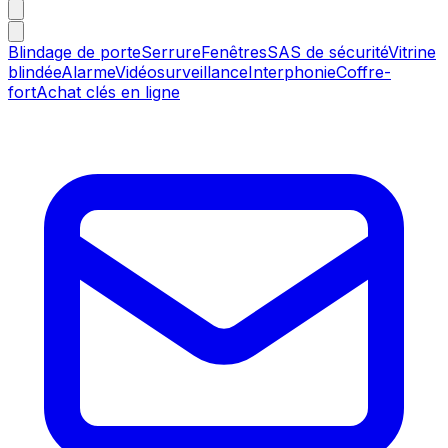
Blindage de porte
Serrure
Fenêtres
SAS de sécurité
Vitrine
blindée
Alarme
Vidéosurveillance
Interphonie
Coffre-
fort
Achat clés en ligne