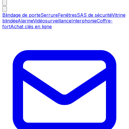
Blindage de porte
Serrure
Fenêtres
SAS de sécurité
Vitrine
blindée
Alarme
Vidéosurveillance
Interphonie
Coffre-
fort
Achat clés en ligne