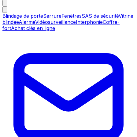
Blindage de porte
Serrure
Fenêtres
SAS de sécurité
Vitrine
blindée
Alarme
Vidéosurveillance
Interphonie
Coffre-
fort
Achat clés en ligne