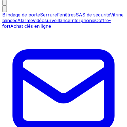
Blindage de porte
Serrure
Fenêtres
SAS de sécurité
Vitrine
blindée
Alarme
Vidéosurveillance
Interphonie
Coffre-
fort
Achat clés en ligne