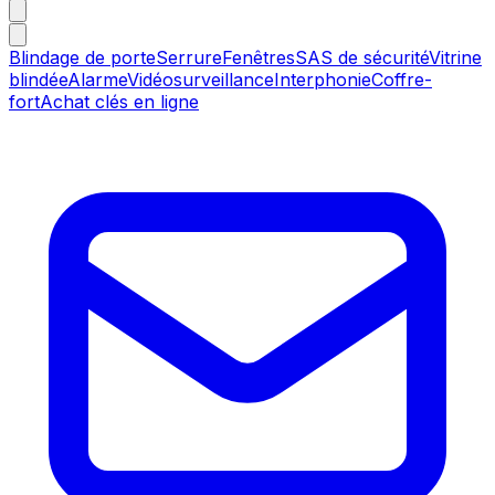
Blindage de porte
Serrure
Fenêtres
SAS de sécurité
Vitrine
blindée
Alarme
Vidéosurveillance
Interphonie
Coffre-
fort
Achat clés en ligne