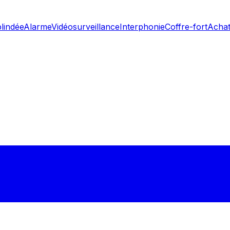
blindée
Alarme
Vidéosurveillance
Interphonie
Coffre-fort
Achat