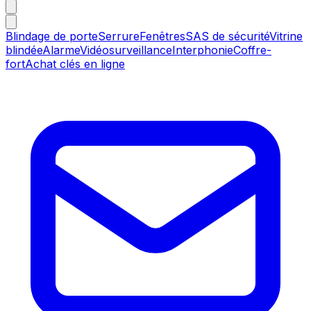
Blindage de porte
Serrure
Fenêtres
SAS de sécurité
Vitrine
blindée
Alarme
Vidéosurveillance
Interphonie
Coffre-
fort
Achat clés en ligne