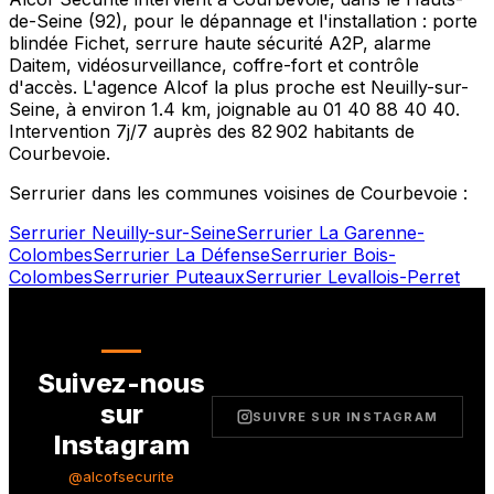
de-Seine
(
92
), pour le dépannage et l'installation : porte
blindée Fichet, serrure haute sécurité A2P, alarme
Daitem, vidéosurveillance, coffre-fort et contrôle
d'accès. L'agence Alcof la plus proche est
Neuilly-sur-
Seine
, à environ
1.4
km, joignable au
01 40 88 40 40
.
Intervention 7j/7 auprès des
82 902
habitants de
Courbevoie
.
Serrurier dans les communes voisines de
Courbevoie
:
Serrurier
Neuilly-sur-Seine
Serrurier
La Garenne-
Colombes
Serrurier
La Défense
Serrurier
Bois-
Colombes
Serrurier
Puteaux
Serrurier
Levallois-Perret
Suivez-nous
sur
SUIVRE SUR INSTAGRAM
Instagram
@alcofsecurite