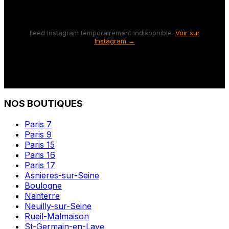
Feed Instagram temporairement indisponible.
Voir sur
Instagram →
NOS BOUTIQUES
Paris 7
Paris 9
Paris 15
Paris 16
Paris 17
Asnieres-sur-Seine
Boulogne
Nanterre
Neuilly-sur-Seine
Rueil-Malmaison
St-Germain-en-Laye