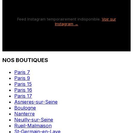
Feed Instagram temporairement indisponible.
Voir sur
Instagram →
NOS BOUTIQUES
Paris 7
Paris 9
Paris 15
Paris 16
Paris 17
Asnieres-sur-Seine
Boulogne
Nanterre
Neuilly-sur-Seine
Rueil-Malmaison
St-Germain-en-Laye