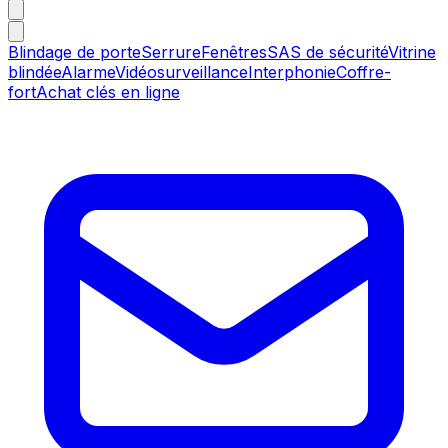
Blindage de porte
Serrure
Fenêtres
SAS de sécurité
Vitrine
blindée
Alarme
Vidéosurveillance
Interphonie
Coffre-
fort
Achat clés en ligne