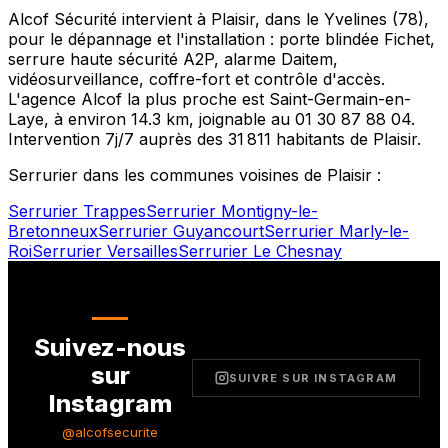
Alcof Sécurité intervient à
Plaisir
, dans le
Yvelines
(
78
),
pour le dépannage et l'installation : porte blindée Fichet,
serrure haute sécurité A2P, alarme Daitem,
vidéosurveillance, coffre-fort et contrôle d'accès.
L'agence Alcof la plus proche est
Saint-Germain-en-
Laye
, à environ
14.3
km, joignable au
01 30 87 88 04
.
Intervention 7j/7 auprès des
31 811
habitants de
Plaisir
.
Serrurier dans les communes voisines de
Plaisir
:
Serrurier
Trappes
Serrurier
Montigny-le-
Bretonneux
Serrurier
Guyancourt
Serrurier
Marly-le-
Roi
Serrurier
Versailles
Serrurier
Le Chesnay
Suivez-nous
sur
SUIVRE SUR INSTAGRAM
Instagram
@alcofsecurite