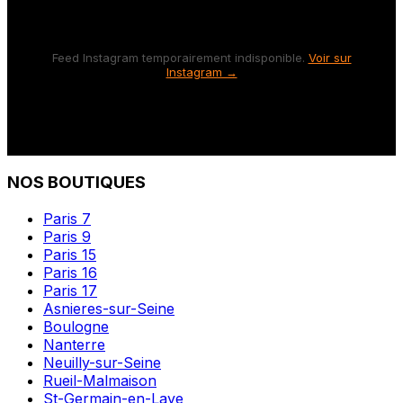
Feed Instagram temporairement indisponible.
Voir sur
Instagram →
NOS BOUTIQUES
Paris 7
Paris 9
Paris 15
Paris 16
Paris 17
Asnieres-sur-Seine
Boulogne
Nanterre
Neuilly-sur-Seine
Rueil-Malmaison
St-Germain-en-Laye