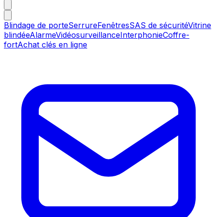
Blindage de porte
Serrure
Fenêtres
SAS de sécurité
Vitrine
blindée
Alarme
Vidéosurveillance
Interphonie
Coffre-
fort
Achat clés en ligne