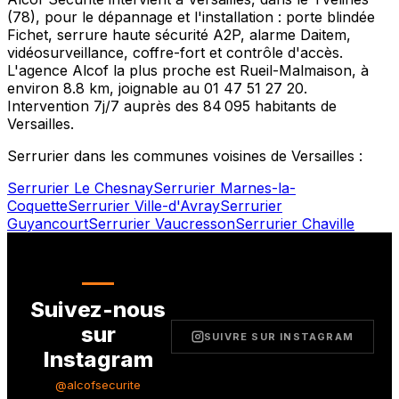
(
78
), pour le dépannage et l'installation : porte blindée
Fichet, serrure haute sécurité A2P, alarme Daitem,
vidéosurveillance, coffre-fort et contrôle d'accès.
L'agence Alcof la plus proche est
Rueil-Malmaison
, à
environ
8.8
km, joignable au
01 47 51 27 20
.
Intervention 7j/7 auprès des
84 095
habitants de
Versailles
.
Serrurier dans les communes voisines de
Versailles
:
Serrurier
Le Chesnay
Serrurier
Marnes-la-
Coquette
Serrurier
Ville-d'Avray
Serrurier
Guyancourt
Serrurier
Vaucresson
Serrurier
Chaville
Suivez-nous
sur
SUIVRE SUR INSTAGRAM
Instagram
@alcofsecurite