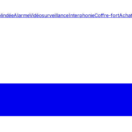
blindée
Alarme
Vidéosurveillance
Interphonie
Coffre-fort
Achat