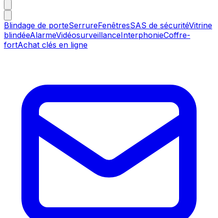
Blindage de porte
Serrure
Fenêtres
SAS de sécurité
Vitrine
blindée
Alarme
Vidéosurveillance
Interphonie
Coffre-
fort
Achat clés en ligne