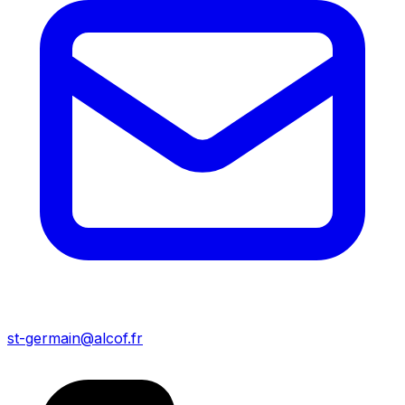
st-germain@alcof.fr