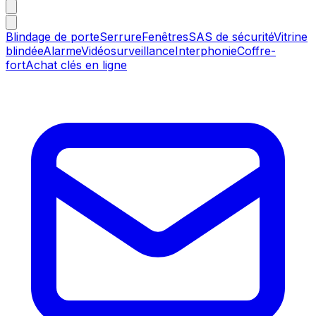
Blindage de porte
Serrure
Fenêtres
SAS de sécurité
Vitrine
blindée
Alarme
Vidéosurveillance
Interphonie
Coffre-
fort
Achat clés en ligne