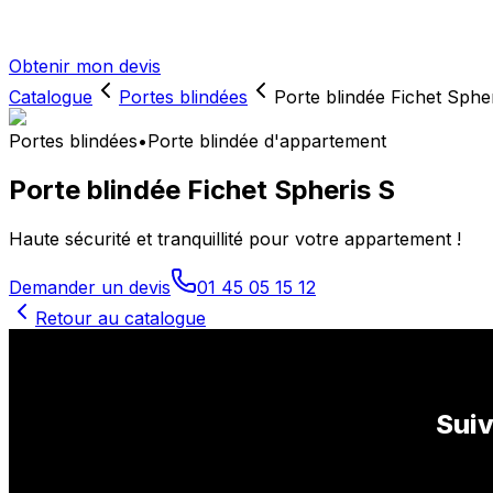
Obtenir mon devis
Catalogue
Portes blindées
Porte blindée Fichet Sphe
Portes blindées
•
Porte blindée d'appartement
Porte blindée Fichet Spheris S
Haute sécurité et tranquillité pour votre appartement !
Demander un devis
01 45 05 15 12
Retour au catalogue
Suiv