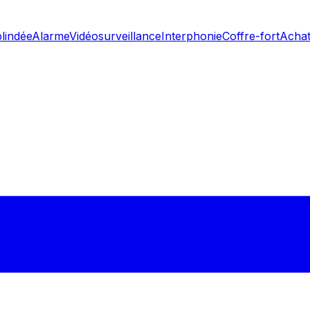
blindée
Alarme
Vidéosurveillance
Interphonie
Coffre-fort
Achat