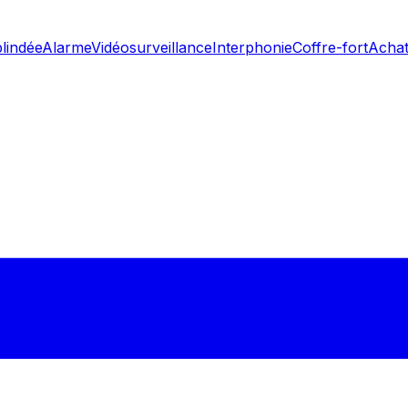
blindée
Alarme
Vidéosurveillance
Interphonie
Coffre-fort
Achat