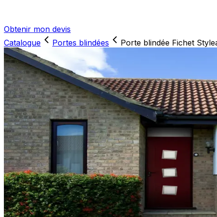
Obtenir mon devis
Catalogue
Portes blindées
Porte blindée Fichet Style