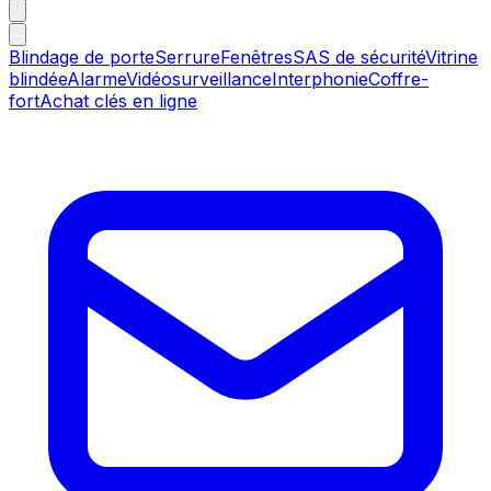
Blindage de porte
Serrure
Fenêtres
SAS de sécurité
Vitrine
blindée
Alarme
Vidéosurveillance
Interphonie
Coffre-
fort
Achat clés en ligne