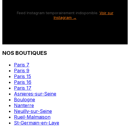
Feed Instagram temporairement indisponible.
Voir sur
Instagram →
NOS BOUTIQUES
Paris 7
Paris 9
Paris 15
Paris 16
Paris 17
Asnieres-sur-Seine
Boulogne
Nanterre
Neuilly-sur-Seine
Rueil-Malmaison
St-Germain-en-Laye