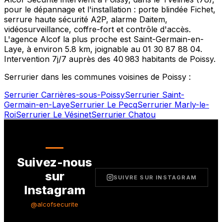
pour le dépannage et l'installation : porte blindée Fichet,
serrure haute sécurité A2P, alarme Daitem,
vidéosurveillance, coffre-fort et contrôle d'accès.
L'agence Alcof la plus proche est
Saint-Germain-en-
Laye
, à environ
5.8
km, joignable au
01 30 87 88 04
.
Intervention 7j/7 auprès des
40 983
habitants de
Poissy
.
Serrurier dans les communes voisines de
Poissy
:
Serrurier
Carrières-sous-Poissy
Serrurier
Saint-
Germain-en-Laye
Serrurier
Le Pecq
Serrurier
Marly-le-
Roi
Serrurier
Le Vésinet
Serrurier
Chatou
Suivez-nous
sur
SUIVRE SUR INSTAGRAM
Instagram
@alcofsecurite