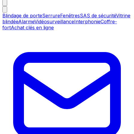
Blindage de porte
Serrure
Fenêtres
SAS de sécurité
Vitrine
blindée
Alarme
Vidéosurveillance
Interphonie
Coffre-
fort
Achat clés en ligne