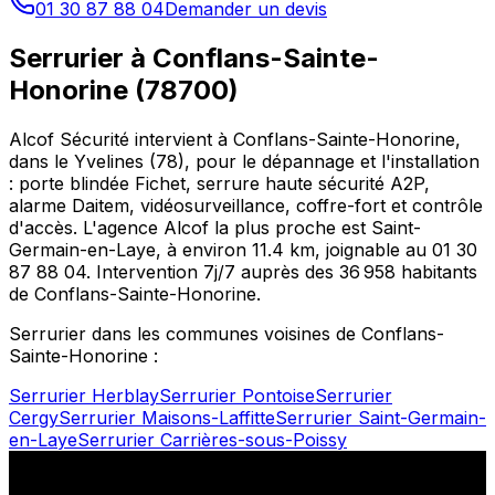
01 30 87 88 04
Demander un devis
Serrurier à
Conflans-Sainte-
Honorine
(
78700
)
Alcof Sécurité intervient à
Conflans-Sainte-Honorine
,
dans le
Yvelines
(
78
), pour le dépannage et l'installation
: porte blindée Fichet, serrure haute sécurité A2P,
alarme Daitem, vidéosurveillance, coffre-fort et contrôle
d'accès. L'agence Alcof la plus proche est
Saint-
Germain-en-Laye
, à environ
11.4
km, joignable au
01 30
87 88 04
. Intervention 7j/7 auprès des
36 958
habitants
de
Conflans-Sainte-Honorine
.
Serrurier dans les communes voisines de
Conflans-
Sainte-Honorine
:
Serrurier
Herblay
Serrurier
Pontoise
Serrurier
Cergy
Serrurier
Maisons-Laffitte
Serrurier
Saint-Germain-
en-Laye
Serrurier
Carrières-sous-Poissy