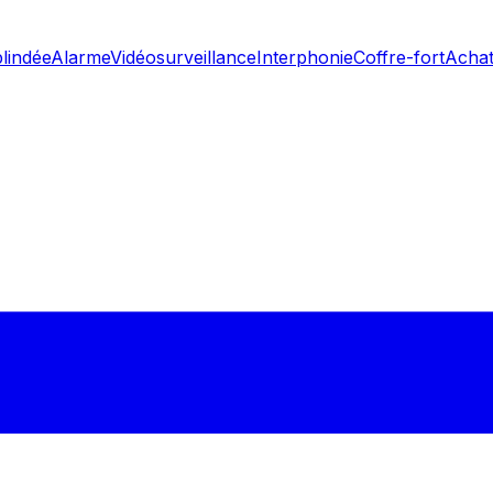
blindée
Alarme
Vidéosurveillance
Interphonie
Coffre-fort
Achat