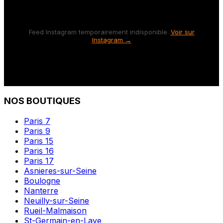
Feed Instagram temporairement indisponible.
Voir sur
Instagram →
NOS BOUTIQUES
Paris 7
Paris 9
Paris 15
Paris 16
Paris 17
Asnieres-sur-Seine
Boulogne
Nanterre
Neuilly-sur-Seine
Rueil-Malmaison
St-Germain-en-Laye