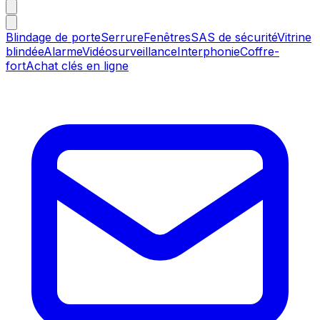
Blindage de porte
Serrure
Fenêtres
SAS de sécurité
Vitrine
blindée
Alarme
Vidéosurveillance
Interphonie
Coffre-
fort
Achat clés en ligne