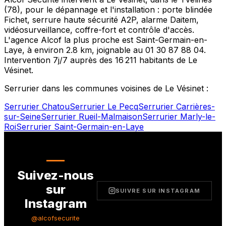
(
78
), pour le dépannage et l'installation : porte blindée
Fichet, serrure haute sécurité A2P, alarme Daitem,
vidéosurveillance, coffre-fort et contrôle d'accès.
L'agence Alcof la plus proche est
Saint-Germain-en-
Laye
, à environ
2.8
km, joignable au
01 30 87 88 04
.
Intervention 7j/7 auprès des
16 211
habitants de
Le
Vésinet
.
Serrurier dans les communes voisines de
Le Vésinet
:
Serrurier
Chatou
Serrurier
Le Pecq
Serrurier
Carrières-
sur-Seine
Serrurier
Rueil-Malmaison
Serrurier
Marly-le-
Roi
Serrurier
Saint-Germain-en-Laye
Suivez-nous
sur
SUIVRE SUR INSTAGRAM
Instagram
@alcofsecurite