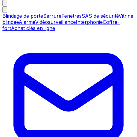
Blindage de porte
Serrure
Fenêtres
SAS de sécurité
Vitrine
blindée
Alarme
Vidéosurveillance
Interphonie
Coffre-
fort
Achat clés en ligne