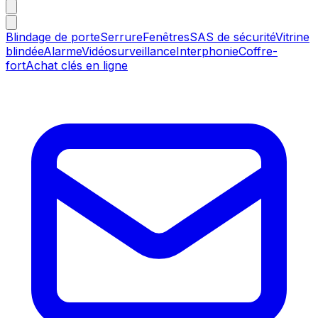
Blindage de porte
Serrure
Fenêtres
SAS de sécurité
Vitrine
blindée
Alarme
Vidéosurveillance
Interphonie
Coffre-
fort
Achat clés en ligne