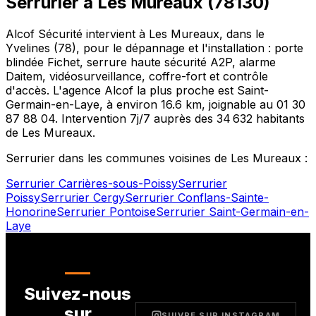
Serrurier à
Les Mureaux
(
78130
)
Alcof Sécurité intervient à
Les Mureaux
, dans le
Yvelines
(
78
), pour le dépannage et l'installation : porte
blindée Fichet, serrure haute sécurité A2P, alarme
Daitem, vidéosurveillance, coffre-fort et contrôle
d'accès. L'agence Alcof la plus proche est
Saint-
Germain-en-Laye
, à environ
16.6
km, joignable au
01 30
87 88 04
. Intervention 7j/7 auprès des
34 632
habitants
de
Les Mureaux
.
Serrurier dans les communes voisines de
Les Mureaux
:
Serrurier
Carrières-sous-Poissy
Serrurier
Poissy
Serrurier
Cergy
Serrurier
Conflans-Sainte-
Honorine
Serrurier
Pontoise
Serrurier
Saint-Germain-en-
Laye
Suivez-nous
sur
SUIVRE SUR INSTAGRAM