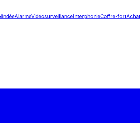
blindée
Alarme
Vidéosurveillance
Interphonie
Coffre-fort
Achat