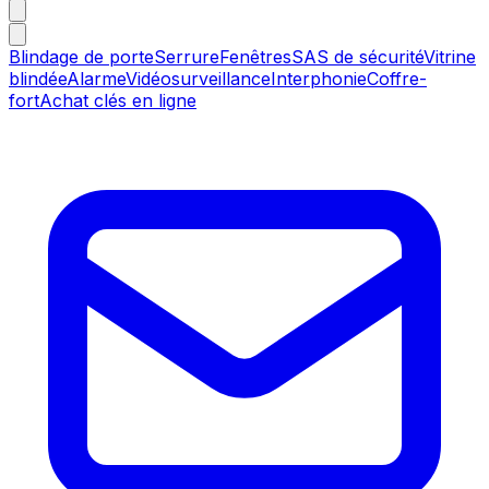
Blindage de porte
Serrure
Fenêtres
SAS de sécurité
Vitrine
blindée
Alarme
Vidéosurveillance
Interphonie
Coffre-
fort
Achat clés en ligne