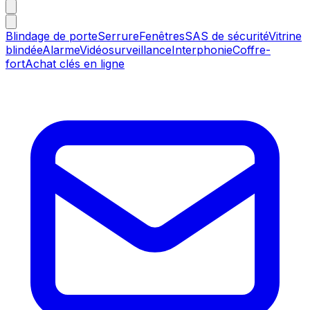
Blindage de porte
Serrure
Fenêtres
SAS de sécurité
Vitrine
blindée
Alarme
Vidéosurveillance
Interphonie
Coffre-
fort
Achat clés en ligne